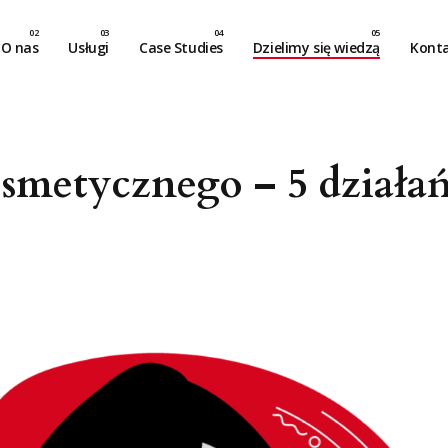
O nas
Usługi
Case Studies
Dzielimy się wiedzą
Kont
smetycznego – 5 działań