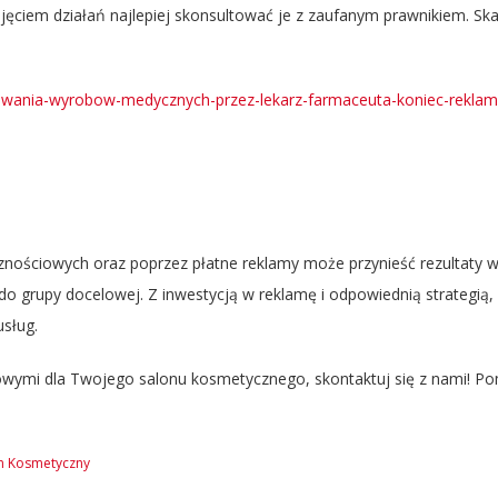
jęciem działań najlepiej skonsultować je z zaufanym prawnikiem. Sk
amowania-wyrobow-medycznych-przez-lekarz-farmaceuta-koniec-reklam
ściowych oraz poprzez płatne reklamy może przynieść rezultaty w k
o grupy docelowej. Z inwestycją w reklamę i odpowiednią strategią,
usług.
gowymi dla Twojego salonu kosmetycznego, skontaktuj się z nami! Po
n Kosmetyczny