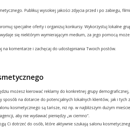
smetycznego. Publikuj wysokiej jakości zdjęcia przed i po zabiegu, fil
promuj specjalne oferty i organizuj konkursy. Wykorzystuj lokalne gr
ydaje się niektórym wymierającym medium, za jego pomocą możesz 
aj na komentarze i zachęcaj do udostępniania Twoich postów.
osmetycznego
zędziu możesz kierować reklamy do konkretnej grupy demograficznej
 sposób na dotarcie do potencjalnych lokalnych klientów, jak i tych 
alonu kosmetycznego są tańsze, niż np. w najbliższym dużym mieście)
agencji, aby nie wydawać pieniędzy „w ciemno”.
ogą Ci dotrzeć do osób, które aktywnie szukają salonu kosmetyczne