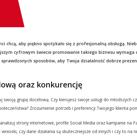
nci chcą, aby piękno spotykało się z profesjonalną obsługą. Ni
iejszym cyfrowym świecie promowanie takiego biznesu wymaga co
a sprawdzonych sposobów, aby Twoja działalność dobrze prezentow
lową oraz konkurencję
uj swoją grupę docelową. Czy kierujesz swoje usługi do młodszych cz
społeczeństwa? Zrozumienie potrzeb i preferencji Twojego klienta 
analizuj strony internetowe, profile Social Media oraz kampanie na
ioski, czy dane działania są skuteczniejsze od innych i czy to na n