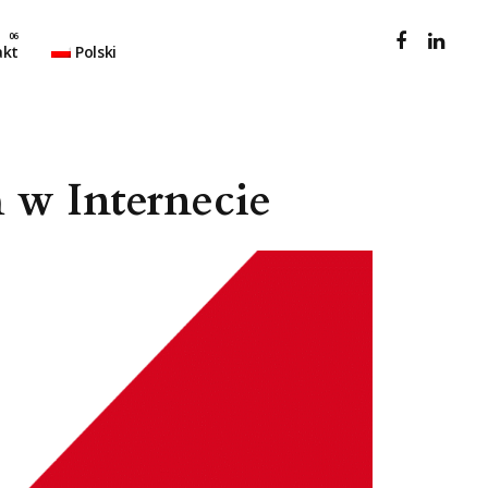
akt
Polski
 w Internecie